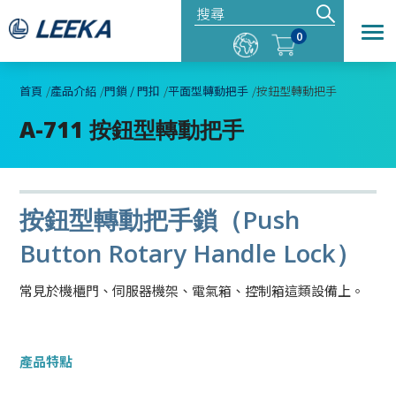
0
首頁
產品介紹
門鎖 / 門扣
平面型轉動把手
按鈕型轉動把手
A-711 按鈕型轉動把手
按鈕型轉動把手鎖（Push
Button Rotary Handle Lock）
常見於機櫃門、伺服器機架、電氣箱、控制箱這類設備上。
產品特點