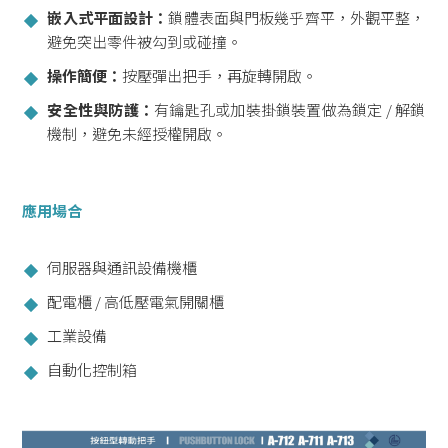
嵌入式平面設計：
鎖體表面與門板幾乎齊平，外觀平整，
避免突出零件被勾到或碰撞。
操作簡便：
按壓彈出把手，再旋轉開啟。
安全性與防護：
有鑰匙孔或加裝掛鎖裝置做為鎖定 / 解鎖
機制，避免未經授權開啟。
應用場合
伺服器與通訊設備機櫃
配電櫃 / 高低壓電氣開關櫃
工業設備
自動化控制箱