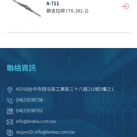
A-711
鎖舌拉桿 (TX-201-2)
聯絡資訊
40768
台中市
西屯區
工業區三十八路210號5樓之1
(04)23598798
(04)23598762
info@leeka.com.tw
skypeID:
info@leeka.com.tw