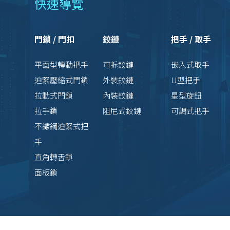
快速導覽
門鎖 / 門扣
鉸鏈
把手 / 取手
平面型轉動把手
可拆鉸鏈
嵌入式取手
迫緊壓縮式門鎖
外裝鉸鏈
U型把手
拉動式門鎖
內裝鉸鏈
星型旋鈕
拉手鎖
阻尼式鉸鏈
可調式把手
不鏽鋼迫緊式把
手
直角轉舌鎖
面板鎖