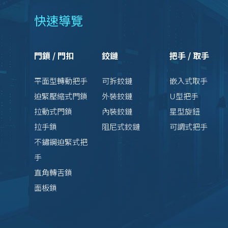
快速導覽
門鎖 / 門扣
鉸鏈
把手 / 取手
平面型轉動把手
可拆鉸鏈
嵌入式取手
迫緊壓縮式門鎖
外裝鉸鏈
U型把手
拉動式門鎖
內裝鉸鏈
星型旋鈕
拉手鎖
阻尼式鉸鏈
可調式把手
不鏽鋼迫緊式把
手
直角轉舌鎖
面板鎖