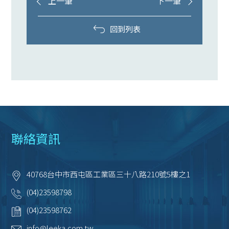
上一筆
下一筆
回到列表
聯絡資訊
40768
台中市
西屯區
工業區三十八路210號5樓之1
(04)23598798
(04)23598762
info@leeka.com.tw