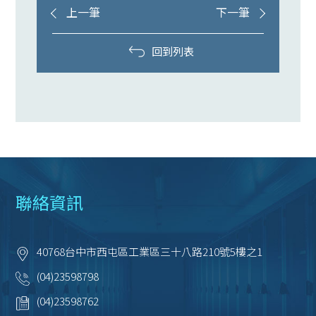
上一筆
下一筆
回到列表
聯絡資訊
40768
台中市
西屯區
工業區三十八路210號5樓之1
(04)23598798
(04)23598762