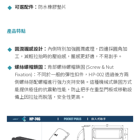
可選配件：
防水橡膠墊片
產品特點
圓潤握感設計：
內側特別加強圓潤處理，四邊採圓角加
工，減輕拉抬時的壓迫感，握感更舒適，不易割手。
螺絲螺帽鎖固：
背部螺絲螺帽鎖固 (Screw & Nut
Fixation)：不同於一般的彈性扣件，HP-002 透過後方兩
側螺絲搭配螺帽進行強力夾持安裝。這種機械式鎖固方式
能提供極佳的抗震動性能，防止把手在重型門板或移動設
備上因拉扯而脫落，安全性更高。