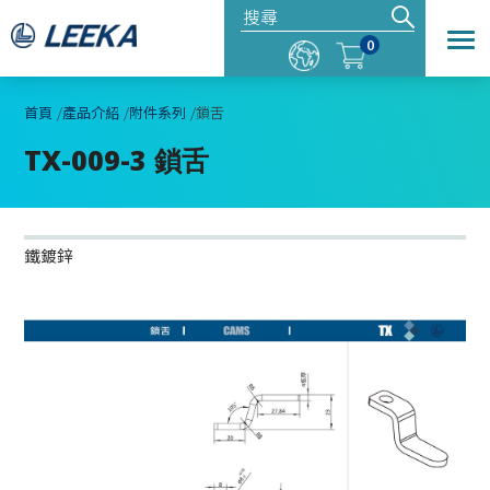
0
首頁
產品介紹
附件系列
鎖舌
TX-009-3 鎖舌
鐵鍍鋅